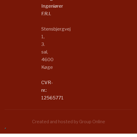
Ingeniører
F.R.I.​​​
Stensbjergvej
1,
3.
sal,
4600
Køge​
CVR-
nr.:
12565771​​​
Created and hosted by Group Online