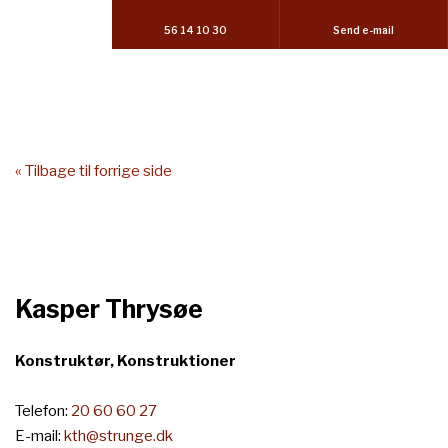
56 14 10 30
Send e-mail
« ​Tilbage til forrige side
Kasper Thrysøe
Konstruktør, Konstruktioner
Telefon:
20 60 60 27
E-mail:
kth@strunge.dk