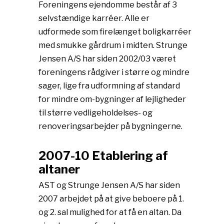
Foreningens ejendomme består af 3
selvstændige karréer. Alle er
udformede som firelænget boligkarréer
med smukke gårdrum i midten. Strunge
Jensen A/S har siden 2002/03 været
foreningens rådgiver i større og mindre
sager, lige fra udformning af standard
for mindre om-bygninger af lejligheder
til større vedligeholdelses- og
renoveringsarbejder på bygningerne.
2007-10 Etablering af
altaner
AST og Strunge Jensen A/S har siden
2007 arbejdet på at give beboere på 1.
og 2. sal mulighed for at få en altan. Da