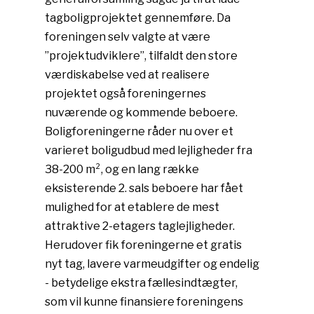
tagboligprojektet gennemføre. Da
foreningen selv valgte at være
”projektudviklere”, tilfaldt den store
værdiskabelse ved at realisere
projektet også foreningernes
nuværende og kommende beboere.
Boligforeningerne råder nu over et
varieret boligudbud med lejligheder fra
38-200 m², og en lang række
eksisterende 2. sals beboere har fået
mulighed for at etablere de mest
attrak­tive 2-etagers taglejligheder.
Herudover fik foreningerne et gratis
nyt tag, lavere varmeudgifter og endelig
- betydelige ekstra fællesindtægter,
som vil kunne finansiere foreningens