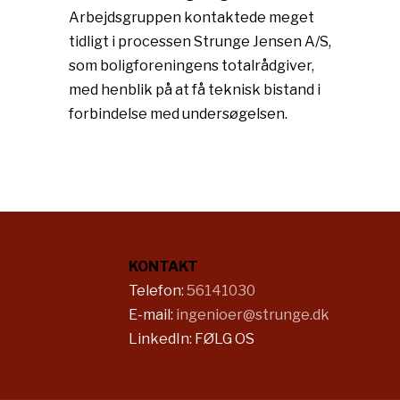
Arbejdsgruppen kontaktede meget
tidligt i processen Strunge Jensen A/S,
som boligforenin­gens totalrådgiver,
med henblik på at få teknisk bistand i
forbindelse med undersøgelsen.
KONTAKT
​​Telefon:
56141030
E-mail:
ingenioer@strunge.dk
LinkedIn:
FØLG OS