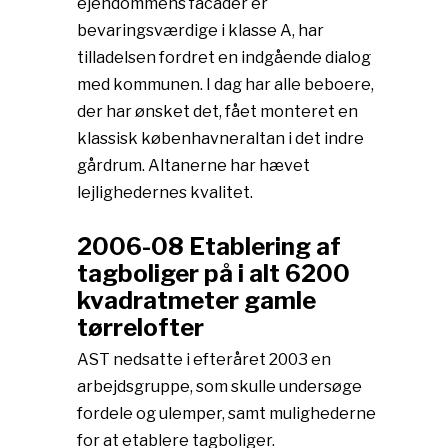
ejendommens facader er
bevaringsværdige i klasse A, har
tilladelsen fordret en indgående dialog
med kommunen. I dag har alle beboere,
der har ønsket det, fået monteret en
klassisk københavneraltan i det indre
gårdrum. Altanerne har hævet
lejlighedernes kvalitet.
2006-08 Etablering af
tagboliger på i alt 6200
kvadratmeter gamle
tørrelofter
AST nedsatte i efteråret 2003 en
arbejdsgruppe, som skulle undersøge
fordele og ulemper, samt mulighederne
for at etablere tagboliger.