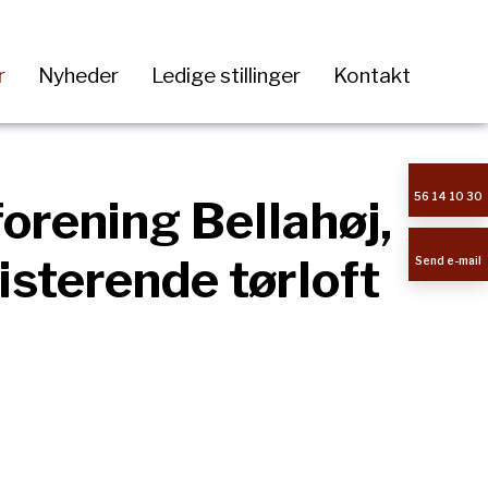
r
Nyheder
Ledige stillinger
Kontakt
56 14 10 30
orening Bellahøj,
isterende tørloft
Send e-mail