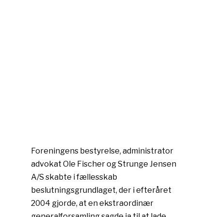
Foreningens bestyrelse, administrator
advokat Ole Fischer og Strunge Jensen
A/S skabte i fællesskab
beslutningsgrundlaget, der i efteråret
2004 gjorde, at en ekstraordinær
generalforsam­ling sagde ja til at lade