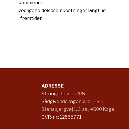
kommende
vedligeholdelsesomkostninger langt ud
i fremtiden.​
ADRESSE
Strunge Jensen A/S
Rådgivende Ingeniører F.R.I.​​​
Stensbjergvej 1, 3. sal, 4600 Køge​
​CVR-nr.: 12565771​​​