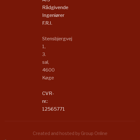
Rådgivende
Ingeniører
F.R.I.​​​
Stensbjergvej
1,
3.
sal,
4600
Køge​
CVR-
nr.:
12565771​​​
Created and hosted by Group Online