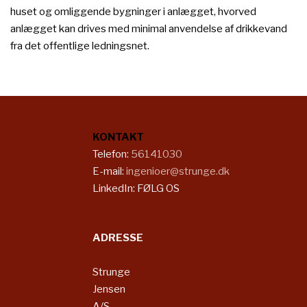
huset og omliggende bygninger i anlægget, hvorved
anlægget kan drives med minimal anvendelse af drikkevand
fra det offentlige ledningsnet.​​​
KONTAKT
​​Telefon:
56141030
E-mail:
ingenioer@strunge.dk
LinkedIn:
FØLG OS
ADRESSE
Strunge
Jensen
A/S