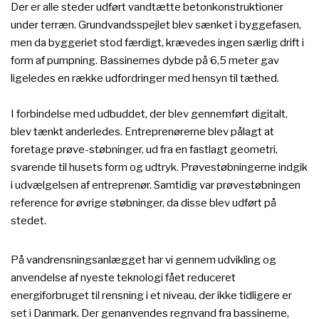
Der er alle steder udført vandtætte betonkonstruktioner
under terræn. Grundvandsspejlet blev sænket i byggefasen,
men da byggeriet stod færdigt, krævedes ingen særlig drift i
form af pumpning. Bassinernes dybde på 6,5 meter gav
ligeledes en række udfordringer med hensyn til tæthed.​
I forbindelse med udbuddet, der blev gennemført digitalt,
blev tænkt anderledes. Entreprenørerne blev pålagt at
foretage prøve-støbninger, ud fra en fastlagt geometri,
svarende til husets form og udtryk. Prøvestøbningerne indgik
i udvælgelsen af entreprenør. Samtidig var prøvestøbningen
reference for øvrige støbninger, da disse blev udført på
stedet.​
På vandrensningsanlægget har vi gennem udvikling og
anvendelse af nyeste teknologi fået reduceret
energiforbruget til rensning i et niveau, der ikke tidligere er
set i Danmark. Der genanvendes regnvand fra bassinerne,