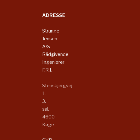
ADRESSE
Strunge
Jensen
A/S
Rådgivende
Ingeniører
F.R.I.​​​
Stensbjergvej
1,
3.
sal,
4600
Køge​