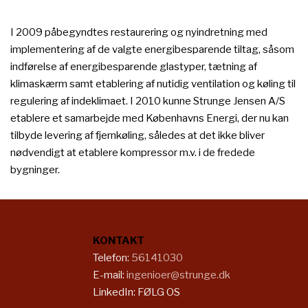
I 2009 påbegyndtes restaurering og nyindretning med
implementering af de valgte energibesparende tiltag, såsom
indførelse af energibesparende glastyper, tætning af
klimaskærm samt etablering af nutidig ventilation og køling til
regulering af indeklimaet. I 2010 kunne Strunge Jensen A/S
etablere et samarbejde med Københavns Energi, der nu kan
tilbyde levering af fjernkøling, således at det ikke bliver
nødvendigt at etablere kompressor m.v. i de fredede
bygninger.​​
KONTAKT
​​Telefon:
56141030
E-mail:
ingenioer@strunge.dk
LinkedIn:
FØLG OS