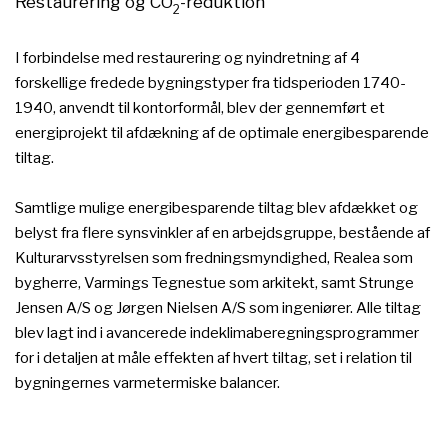
Restaurering og CO
-reduktion​
2
I forbindelse med restaurering og nyindretning af 4
forskellige fredede bygningstyper fra tidsperioden 1740-
1940, anvendt til kontorformål, blev der gennemført et
energiprojekt til afdækning af de optimale energibesparende
tiltag.
Samtlige mulige energibesparende tiltag blev afdækket og
belyst fra flere synsvinkler af en arbejdsgruppe, bestående af
Kulturarvsstyrelsen som fredningsmyndighed, Realea som
bygherre, Varmings Tegnestue som arkitekt, samt Strunge
Jensen A/S og Jørgen Nielsen A/S som ingeniører. Alle tiltag
blev lagt ind i avancerede indeklimaberegningsprogrammer
for i detaljen at måle effekten af hvert tiltag, set i relation til
bygningernes varmetermiske balancer.