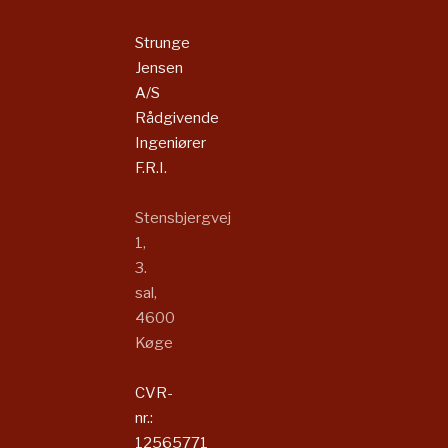
Strunge
Jensen
A/S
Rådgivende
Ingeniører
F.R.I.​​​
Stensbjergvej
1,
3.
sal,
4600
Køge​
CVR-
nr.:
12565771​​​