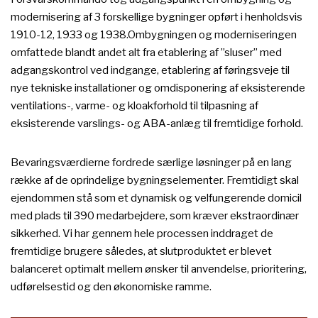
modernisering af 3 forskellige bygninger opført i henholdsvis
1910-12, 1933 og 1938.​Ombygningen og moderniseringen
omfattede blandt andet alt fra etablering af ”sluser” med
adgangskontrol ved indgange, etablering af føringsveje til
nye tekniske installationer og omdisponering af eksisterende
ventilations-, varme- og kloakforhold til tilpasning af
eksisterende varslings- og ABA-anlæg til fremtidige forhold.
Bevaringsværdierne fordrede særlige løsninger på en lang
række af de oprindelige bygningselementer. Fremtidigt skal
ejendommen stå som et dynamisk og velfungerende domicil
med plads til 390 medarbejdere, som kræver ekstraordinær
sikkerhed. Vi har gennem hele processen inddraget de
fremtidige brugere således, at slutproduktet er blevet
balanceret optimalt mellem ønsker til anvendelse, prioritering,
udførelsestid og den økonomiske ramme.