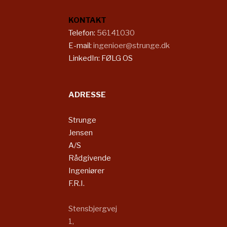
KONTAKT
​​Telefon:
56141030
E-mail:
ingenioer@strunge.dk
LinkedIn:
FØLG OS
ADRESSE
Strunge
Jensen
A/S
Rådgivende
Ingeniører
F.R.I.​​​
Stensbjergvej
1,